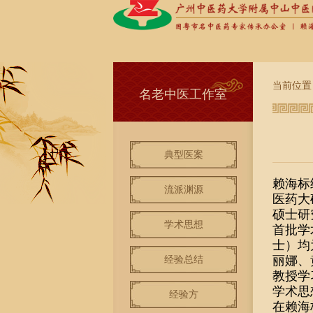
当前位置
名老中医工作室
典型医案
赖海标
流派渊源
医药大
硕士研
学术思想
首批学
士）均
经验总结
丽娜、
教授学
学术思
经验方
在赖海