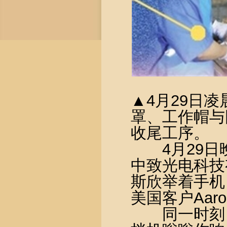
▲4月29日
罩、工作帽与
收尾工序。
4月29日晚
中致光电科技
斯欣举着手机
美国客户Aa
同一时刻，‌