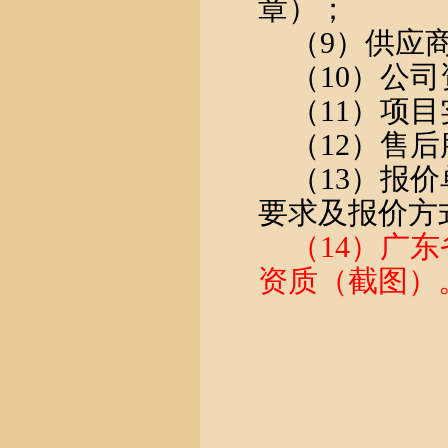
章）；
（
9）供应
（
10）公
（
11）项
（
12）售
（
13）报价
要求及报价方
（
14
）
广东
资质
（
截图
）