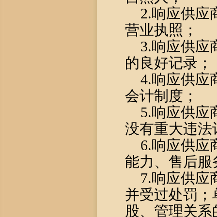
2
.
响应供应
营业执照；
3
.
响应供应
的良好记录；
4
.
响应供应
会计制度；
5
.
响应供应
没有重大违法
6
.
响应供应
能力、售后服
7.
响应供应
并受过处罚；
股、管理关系