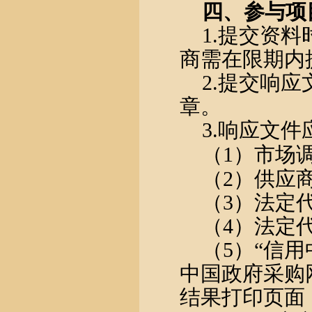
四
、参与项
1
.
提交资料
商需在限期内
2
.
提交响应
章。
3
.
响应文件
（
1）市场
（
2）供应
（
3）法定
（
4）法定
（
5）“信用中国
中国政府采购网（
结果打印页面