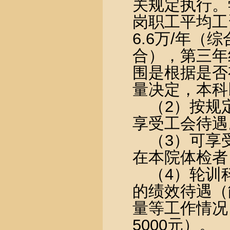
关规定执行。
岗职工平均工
6.6
万
/
年（综
合），第三年
围是根据是否
量决定，本科
（
2
）按规
享受工会待遇
（
3
）可享
在本院体检者
（
4
）轮训
的绩效待遇（
量等工作情况
5000
元）。