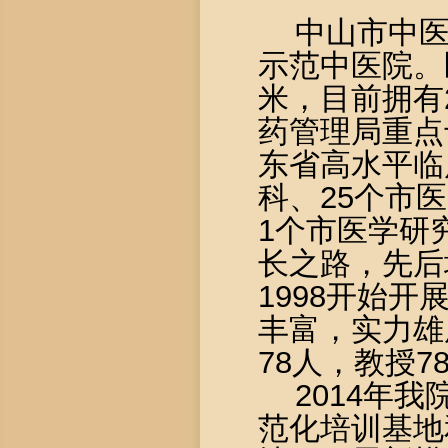
中山市中
示范中医院。
米，目前拥有
药管理局重点
东省高水平临
科、
25
个市医
1
个市医学研
长之路，先后
1998
开始开
丰富，实力雄
78
人，教授
7
2014
年我
范化培训基地