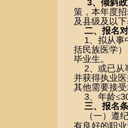
3
、倾斜政
策，本年度招
及县级及以下
二、报名
1
、拟从事
括民族医学）
毕业生。
2
、或已从
并获得执业医
其他需要接受
3
、年龄≤
3
三、报名
（一）遵
有良好的职业