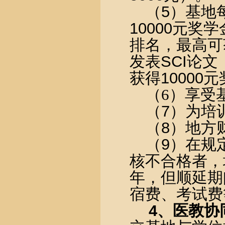
（
5
）基地
10000
元奖学
排名，最高可
发表
SCI
论文
获得
10000
元
（
6
）享受
（
7
）为培
（
8
）地方
（
9
）在规
核不合格者，
年，但顺延期
宿费、考试费
4
、医教协