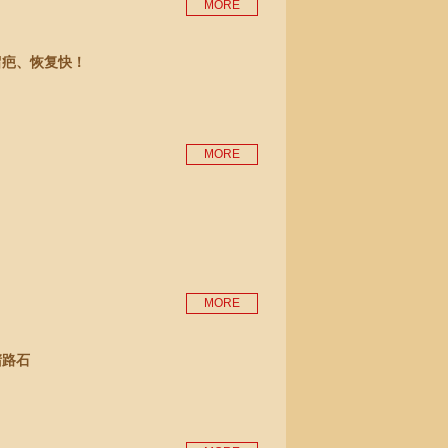
MORE
留疤、恢复快！
MORE
？
MORE
堵路石