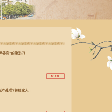
保器官”的隐形刀
MORE
饭咋处理?转给家人→