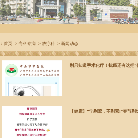
：
首页
>
专科专病
>
放疗科
>
新闻动态
别只知道手术化疗！抗癌还有这把“
【健康】“宁剩荤，不剩素!”春节剩